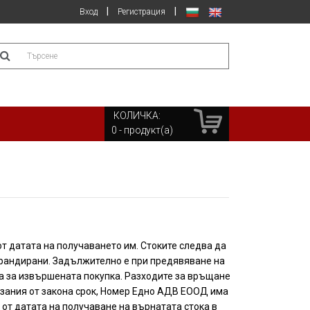
|
|
Вход
Регистрация
mount
n
llars)
КОЛИЧКА:
0
- продукт(а)
от датата на получаването им. Стоките следва да
ебрандирани. Задължително е при предявяване на
ра за извършената покупка. Разходите за връщане
указания от закона срок, Номер Едно АДВ ЕООД има
от датата на получаване на върнатата стока в