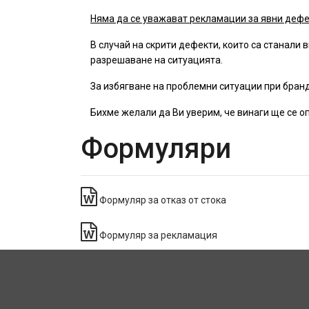
Няма да се уважават рекламации за явни дефек
В случай на скрити дефекти, които са станали
разрешаване на ситуацията.
За избягване на проблемни ситуации при бранд
Бихме желали да Ви уверим, че винаги ще се 
Формуляри
Формуляр за отказ от стока
Формуляр за рекламация