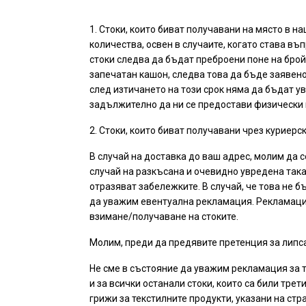
1. Стоки, които биват получавани на място в 
количества, освен в случаите, когато става въ
стоки следва да бъдат преброени поне на брой 
запечатан кашон, следва това да бъде заявено 
след изтичането на този срок няма да бъдат у
задължително да ни се предостави физически п
2. Стоки, които биват получавани чрез куриерск
В случай на доставка до ваш адрес, молим да 
случай на разкъсана и очевидно увредена така
отразяват забележките. В случай, че това не
да уважим евентуална рекламация. Рекламации 
взимане/получаване на стоките.
Молим, преди да предявите претенция за липса
Не сме в състояние да уважим рекламация за т
и за всички останали стоки, които са били тр
грижи за текстилните продукти, указани на стр