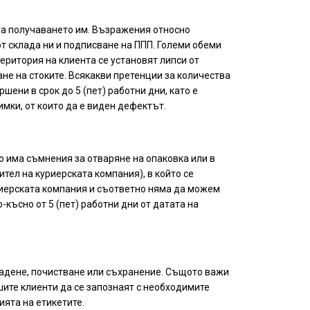
 на получаването им. Възражения относно
 от склада ни и подписване на ППП. Големи обеми
територия на клиента се установят липси от
ане на стоките. Всякакви претенции за количества
ени в срок до 5 (пет) работни дни, като е
мки, от които да е виден дефектът.
о има съмнения за отваряне на опаковка или в
тел на куриерската компания), в който се
уриерската компания и съответно няма да можем
късно от 5 (пет) работни дни от датата на
гладене, почистване или съхранение. Същото важи
шите клиенти да се запознаят с необходимите
ията на етикетите.