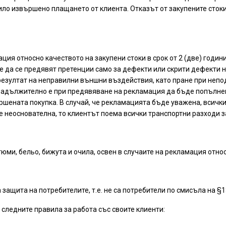
 било извършено плащането от клиента. Отказът от закупените сто
ия относно качеството на закупени стоки в срок от 2 (две) години
оже да се предявят претенции само за дефекти или скрити дефекти 
в резултат на неправилни външни въздействия, като пране при не
Задължително е при предявяване на рекламация да бъде попълнен
ршената покупка. В случай, че рекламацията бъде уважена, всички
 неоснователна, то клиентът поема всички транспортни разходи за
тюми, бельо, бижута и очила, освен в случаите на рекламация отно
 защита на потребителите, т.е. не са потребители по смисъла на §13
ледните правила за работа със своите клиенти: