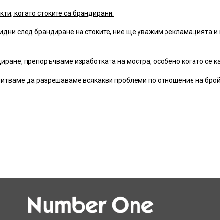
ти, когато стоките са брандирани.
 видни след брандиране на стоките, ние ще уважим рекламацията 
иране, препоръчваме изработката на мостра, особено когато се ка
опитваме да разрешаваме всякакви проблеми по отношение на брой