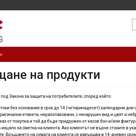
A
(i
do
ти
щане на продукти
т под Закона за защита на потребителите, според който:
стоки без основание в срок до 14 (четиринадесет) календарни дни 
оригинални етикети, неразопаковани, с ненарушен вид и цвят и н
аз от покупка и той да бъде придружен от касов бон и/или факту
 са изцяло за сметка на клиента. Ако клиентът не върне стоките в 
е. Връщането на сумата на клиента се извършва в 14-дневен срок 