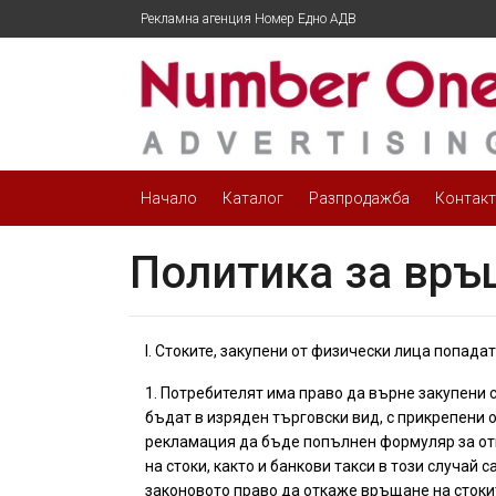
Рекламна агенция Номер Едно АДВ
Начало
Каталог
Разпродажба
Контак
Политика за връ
I. Стоките, закупени от физически лица попада
1. Потребителят има право да върне закупени 
бъдат в изряден търговски вид, с прикрепени 
рекламация да бъде попълнен формуляр за отк
на стоки, както и банкови такси в този случай
законовото право да откаже връщане на стокит