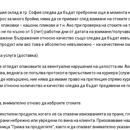
нашия склад в гр. София следва да бъдат преброени още в момента
прос за много бройки, няма да се приемат след взимане на стоките
опаковки – кашони, пликове и т.н. Ако при проверка на стоките на 
не по-късно от 5 (пет) работни дни от датата на взимане/получав
важени. Възражения относно качество също следва да бъдат извърш
родукт или ако това е абсолютно невъзможно – на качествени сни
а услуга (доставка)
се огледат опаковките за евентуални нарушения на целостта им. Ак
ва, веднага се попълва протокол в присъствието на куриера (служи
 бъде извършено, ние няма да имаме право на претенция спрямо к
относно количество и качество следва да бъдат предявени не по-
, внимателно отново да изброите стоките.
екстилни продукти, когато не са спазени изискванията за пране, 
етирани небрежно или увредени по вина на клиента. Призоваваме на
аница "Грижа за продуктите", както и да спазват внимателно указан