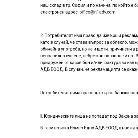
наш склад в гр. София и по начина, по който е
електронен адрес:
office@n1adv.com
.
2. Потребителят има право да извърши рекламац
като в случай, че става въпрос за облекло, м
обичайна употреба, но не и щети, причинени 
неправилно сушене, небрежно ползване и пр.
придружен от касов бон и/или фактура за извъ
АДВ ЕООД. В случай, че рекламацията се окаже
Потребителят няма право да върне
бански кос
II. Юридическите лица не попадат под Закона за
В тази връзка Номер Едно АДВ ЕООД въвежда с