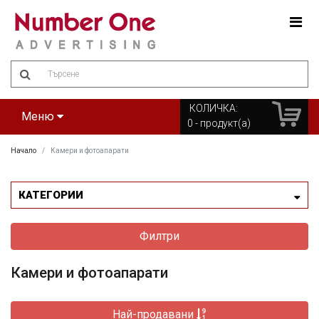
Amount
(in
dollars)
КОЛИЧКА:
Меню
0
- продукт(а)
Начало
Камери и фотоапарати
КАТЕГОРИИ
Филтри
Камери и фотоапарати
Най-продавани