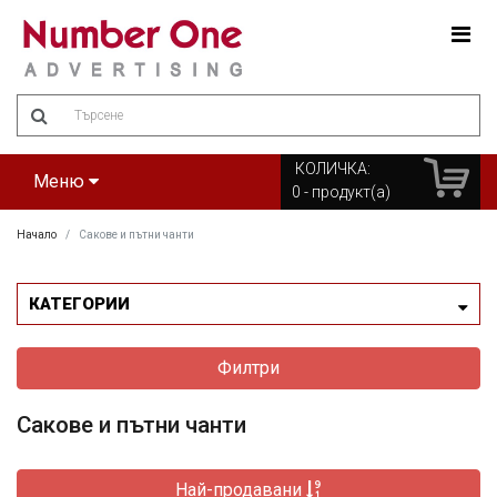
Amount
(in
dollars)
КОЛИЧКА:
Меню
0
- продукт(а)
Начало
Сакове и пътни чанти
КАТЕГОРИИ
Филтри
Сакове и пътни чанти
Най-продавани