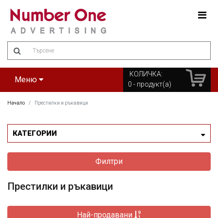
Amount
(in
dollars)
КОЛИЧКА:
Меню
0
- продукт(а)
Начало
Престилки и ръкавици
КАТЕГОРИИ
Филтри
Престилки и ръкавици
Най-продавани