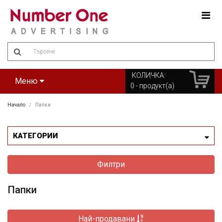
Amount
(in
dollars)
КОЛИЧКА:
Меню
0
- продукт(а)
Начало
Папки
КАТЕГОРИИ
Филтри
Папки
Най-продавани