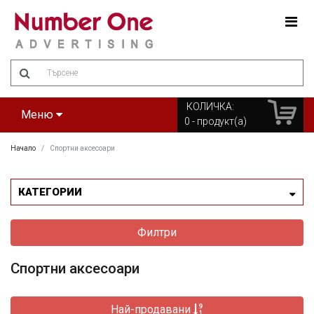
Amount
(in
dollars)
КОЛИЧКА:
Меню
0
- продукт(а)
Начало
Спортни аксесоари
КАТЕГОРИИ
Филтри
Спортни аксесоари
Най-продавани